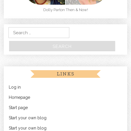
Dolly Parton Then & Now!
Search for:
LINKS
Log in
Homepage
Start page
Start your own blog
Start your own blog