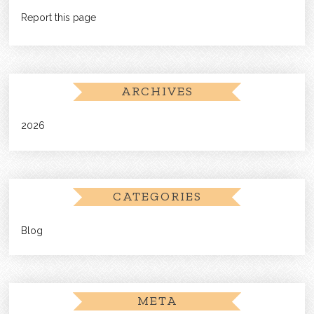
Report this page
ARCHIVES
2026
CATEGORIES
Blog
META