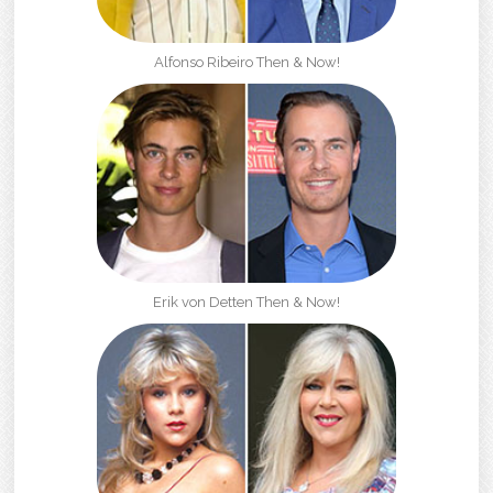
Alfonso Ribeiro Then & Now!
Erik von Detten Then & Now!