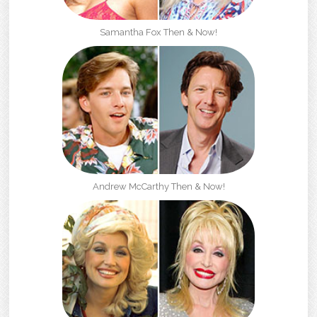
Samantha Fox Then & Now!
Andrew McCarthy Then & Now!